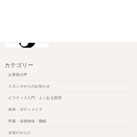
マシンピラティスとマット、
ピラティス入門・
初心者はどっち？
よくある質問
2026年7月16日
カテゴリー
お客様の声
スタジオからのお知らせ
ピラティス入門・よくある質問
体幹・ボディメイク
呼吸・自律神経・睡眠
女性のからだ