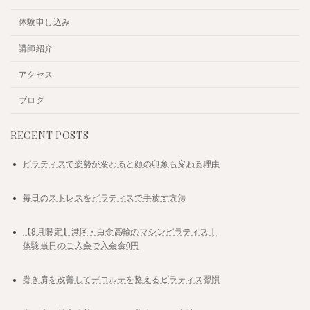
体験申し込み
講師紹介
アクセス
ブログ
RECENT POSTS
ピラティスで姿勢が変わると顔の印象も変わる理由
毎日のストレスをピラティスで手放す方法
【8月限定】港区・白金高輪のマシンピラティス｜
体験当日のご入会で入会金0円
巻き肩を改善してデコルテを整えるピラティス習慣