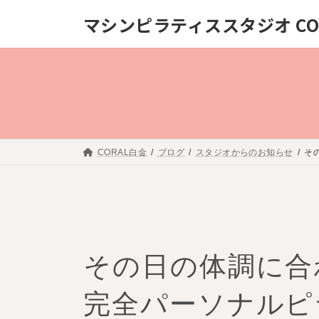
コ
ナ
マシンピラティススタジオ COR
ン
ビ
テ
ゲー
ン
ショ
ツ
ン
へ
に
ス
移
キッ
動
CORAL白金
ブログ
スタジオからのお知らせ
そ
プ
その日の体調に合
完全パーソナルピ