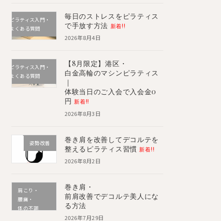
毎日のストレスをピラティス
ピラティス入門・
で手放す方法
新着!!
よくある質問
2026年8月4日
【8月限定】港区・
ピラティス入門・
白金高輪のマシンピラティス
よくある質問
｜
体験当日のご入会で入会金0
円
新着!!
2026年8月3日
巻き肩を改善してデコルテを
姿勢改善
整えるピラティス習慣
新着!!
2026年8月2日
巻き肩・
肩こり・
前肩改善でデコルテ美人にな
腰痛・
る方法
体の不調
2026年7月29日