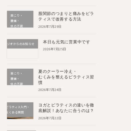
股関節のつまりと痛みをピラ
肩こり・
ティスで改善する方法
腰痛・
体の不調
2026年7月29日
本日も元気に営業中です
スタジオからのお知らせ
2026年7月25日
夏のクーラー冷え・
肩こり・
むくみを整えるピラティス習
腰痛・
慣
体の不調
2026年7月24日
ヨガとピラティスの違いを徹
ピラティス入門・
底解説！あなたに合うのは？
よくある質問
2026年7月22日