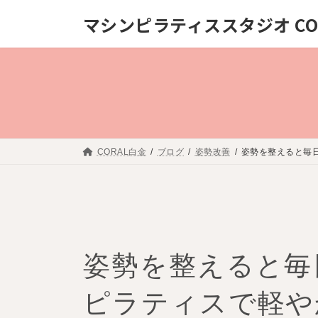
コ
ナ
マシンピラティススタジオ COR
ン
ビ
テ
ゲー
ン
ショ
ツ
ン
へ
に
ス
移
キッ
動
CORAL白金
ブログ
姿勢改善
姿勢を整えると毎
プ
姿勢を整えると毎
ピラティスで軽や