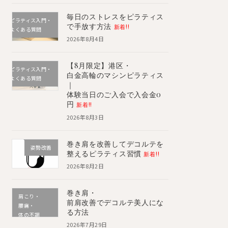
毎日のストレスをピラティス
ピラティス入門・
で手放す方法
新着!!
よくある質問
2026年8月4日
【8月限定】港区・
ピラティス入門・
白金高輪のマシンピラティス
よくある質問
｜
体験当日のご入会で入会金0
円
新着!!
2026年8月3日
巻き肩を改善してデコルテを
姿勢改善
整えるピラティス習慣
新着!!
2026年8月2日
巻き肩・
肩こり・
前肩改善でデコルテ美人にな
腰痛・
る方法
体の不調
2026年7月29日